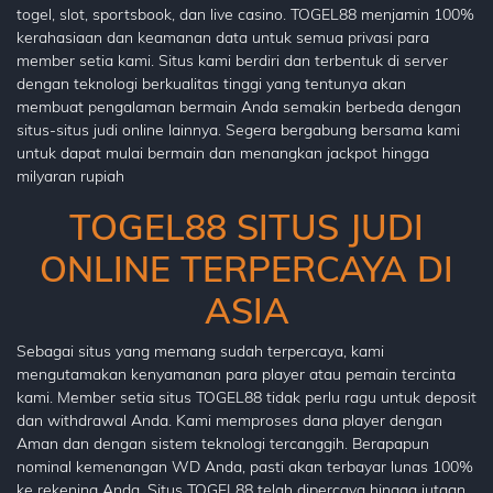
togel, slot, sportsbook, dan live casino. TOGEL88 menjamin 100%
kerahasiaan dan keamanan data untuk semua privasi para
member setia kami. Situs kami berdiri dan terbentuk di server
dengan teknologi berkualitas tinggi yang tentunya akan
membuat pengalaman bermain Anda semakin berbeda dengan
situs-situs judi online lainnya. Segera bergabung bersama kami
untuk dapat mulai bermain dan menangkan jackpot hingga
milyaran rupiah
TOGEL88 SITUS JUDI
ONLINE TERPERCAYA DI
ASIA
Sebagai situs yang memang sudah terpercaya, kami
mengutamakan kenyamanan para player atau pemain tercinta
kami. Member setia situs TOGEL88 tidak perlu ragu untuk deposit
dan withdrawal Anda. Kami memproses dana player dengan
Aman dan dengan sistem teknologi tercanggih. Berapapun
nominal kemenangan WD Anda, pasti akan terbayar lunas 100%
ke rekening Anda. Situs TOGEL88 telah dipercaya hingga jutaan