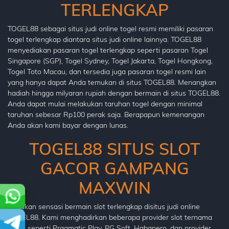
TERLENGKAP
TOGEL88 sebagai situs judi online togel resmi memiliki pasaran
togel terlengkap diantara situs judi online lainnya. TOGEL88
menyediakan pasaran togel terlengkap seperti pasaran Togel
Singapore (SGP), Togel Sydney, Togel Jakarta, Togel Hongkong,
Togel Toto Macau, dan tersedia juga pasaran togel resmi lain
yang hanya dapat Anda temukan di situs TOGEL88. Menangkan
hadiah hingga milyaran rupiah dengan bermain di situs TOGEL88.
Anda dapat mulai melakukan taruhan togel dengan minimal
taruhan sebesar Rp100 perak saja. Berapapun kemenangan
Anda akan kami bayar dengan lunas.
TOGEL88 SITUS SLOT
GACOR GAMPANG
MAXWIN
Rasakan sensasi bermain slot terlengkap disitus judi online
TOGEL88. Kami menghadirkan beberapa provider slot ternama
dunia seperti Pragmatic Play, PG Soft, Habanero, dan provider