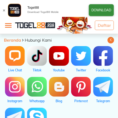
Togel88
×
DOWNLOAD
Download Togel88 Mobile
BERANDA
Daftar
NEWS :
 MUDAH Dengan FITUR Terbaru, Deposit Via : - VIRTUAL ACCOUNT - E
DAFTAR
Beranda
Hubungi Kami
TOGEL
LIVE
CASINO
Live Chat
Tiktok
Youtube
Twitter
Facebook
SLOT
GAMES
ESPORTS
Instagram
Whatsapp
Blog
Pinterest
Telegram
DEPOSIT
HISTORY