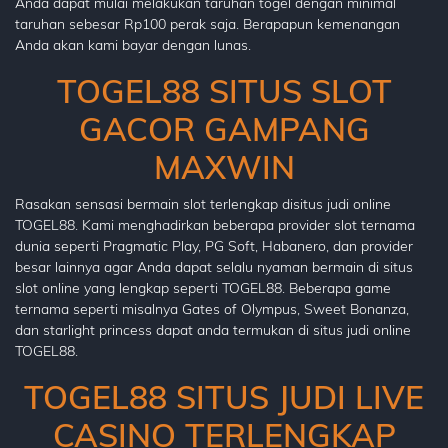
Anda dapat mulai melakukan taruhan togel dengan minimal
taruhan sebesar Rp100 perak saja. Berapapun kemenangan
Anda akan kami bayar dengan lunas.
TOGEL88 SITUS SLOT
GACOR GAMPANG
MAXWIN
Rasakan sensasi bermain slot terlengkap disitus judi online
TOGEL88. Kami menghadirkan beberapa provider slot ternama
dunia seperti Pragmatic Play, PG Soft, Habanero, dan provider
besar lainnya agar Anda dapat selalu nyaman bermain di situs
slot online yang lengkap seperti TOGEL88. Beberapa game
ternama seperti misalnya Gates of Olympus, Sweet Bonanza,
dan starlight princess dapat anda termukan di situs judi online
TOGEL88.
TOGEL88 SITUS JUDI LIVE
CASINO TERLENGKAP