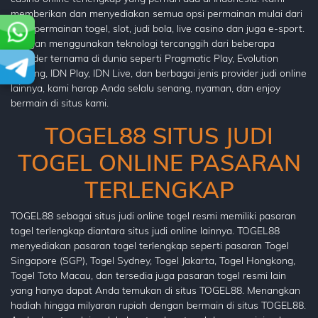
memberikan dan menyediakan semua opsi permainan mulai dari
jenis permainan togel, slot, judi bola, live casino dan juga e-sport.
Dengan menggunakan teknologi tercanggih dari beberapa
provider ternama di dunia seperti Pragmatic Play, Evolution
Gaming, IDN Play, IDN Live, dan berbagai jenis provider judi online
lainnya, kami harap Anda selalu senang, nyaman, dan enjoy
bermain di situs kami.
TOGEL88 SITUS JUDI
TOGEL ONLINE PASARAN
TERLENGKAP
TOGEL88 sebagai situs judi online togel resmi memiliki pasaran
togel terlengkap diantara situs judi online lainnya. TOGEL88
menyediakan pasaran togel terlengkap seperti pasaran Togel
Singapore (SGP), Togel Sydney, Togel Jakarta, Togel Hongkong,
Togel Toto Macau, dan tersedia juga pasaran togel resmi lain
yang hanya dapat Anda temukan di situs TOGEL88. Menangkan
hadiah hingga milyaran rupiah dengan bermain di situs TOGEL88.