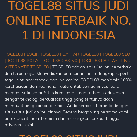
TOGEL88 SITUS JUDI
ONLINE TERBAIK NO.
1 DI INDONESIA
TOGEL88 |
LOGIN TOGEL88 |
DAFTAR TOGEL88 |
TOGEL88 SLOT
|
TOGEL88 BOLA |
TOGEL88 CASINO |
TOGEL88 PARLAY |
LINK
ALTERNATIF TOGEL88 |
TOGEL88 adalah situs judi online terbaik
dan terpercaya. Menyediakan permainan judi terlengkap seperti
togel, slot, sportsbook, dan live casino. TOGEL88 menjamin 100%
kerahasiaan dan keamanan data untuk semua privasi para
member setia kami. Situs kami berdiri dan terbentuk di server
dengan teknologi berkualitas tinggi yang tentunya akan
membuat pengalaman bermain Anda semakin berbeda dengan
situs-situs judi online lainnya. Segera bergabung bersama kami
untuk dapat mulai bermain dan menangkan jackpot hingga
milyaran rupiah