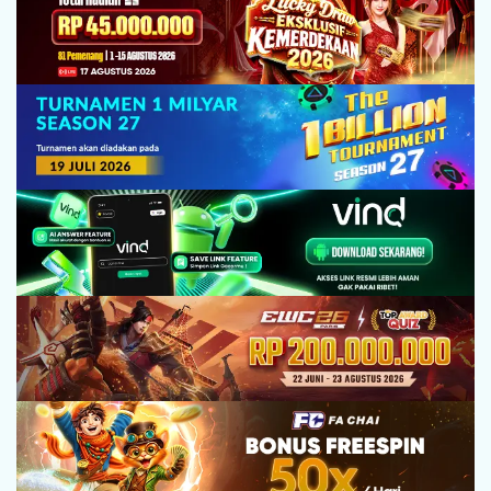
REFERRAL
PROMOSI
HUBUNGI
KAMI
DOWNLOAD
DAFTAR
MASUK
Lupa
Password?
Butuh
LIVE
Bantuan?
CHAT